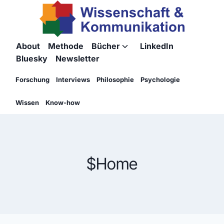
Zum
Inhalt
springen
About
Methode
Bücher
LinkedIn
Untermenü
Bluesky
Newsletter
umschalten
Forschung
Interviews
Philosophie
Psychologie
Wissen
Know-how
$Home