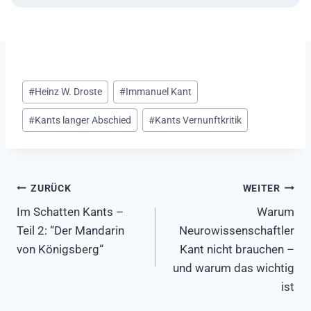
Schlagworte:
#
Heinz W. Droste
#
Immanuel Kant
#
Kants langer Abschied
#
Kants Vernunftkritik
Beitragsnavigation
ZURÜCK
WEITER
Im Schatten Kants –
Warum
Teil 2: “Der Mandarin
Neurowissenschaftler
von Königsberg“
Kant nicht brauchen –
und warum das wichtig
ist