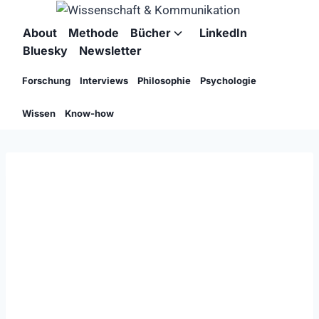
Zum
Inhalt
About
Methode
Bücher
LinkedIn
Untermenü
springen
Bluesky
Newsletter
umschalten
Forschung
Interviews
Philosophie
Psychologie
Wissen
Know-how