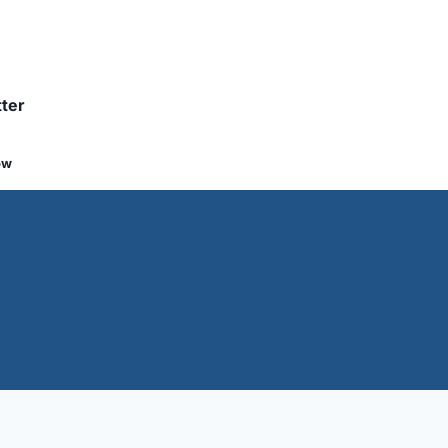
ter
ow