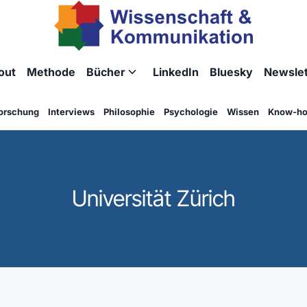
out
Methode
Bücher
LinkedIn
Bluesky
Newslet
Untermenü
umschalten
orschung
Interviews
Philosophie
Psychologie
Wissen
Know-h
Universität Zürich