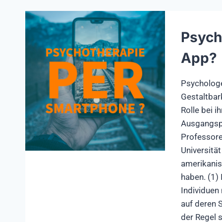
Psych
App?
Psychologe
Gestaltbar
Rolle bei i
Ausgangspu
Professore
Universitä
amerikanis
haben. (1) 
Individuen 
auf deren 
der Regel s