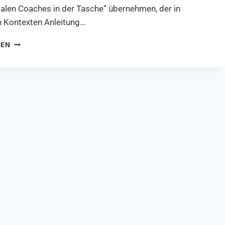
italen Coaches in der Tasche“ übernehmen, der in
en Kontexten Anleitung…
PSYCHOTHERAPIE
SEN
PER
SMARTPHONE-
APP?