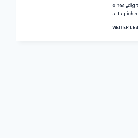
eines „dig
alltäglich
WEITER LE