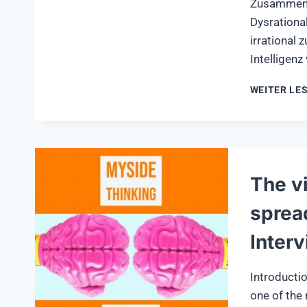
Zusammenha
Dysrational
irrational
Intelligenz
WEITER LE
The vi
sprea
Interv
Introductio
one of the