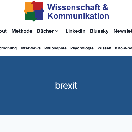
out
Methode
Bücher
LinkedIn
Bluesky
Newslet
Untermenü
umschalten
orschung
Interviews
Philosophie
Psychologie
Wissen
Know-h
brexit