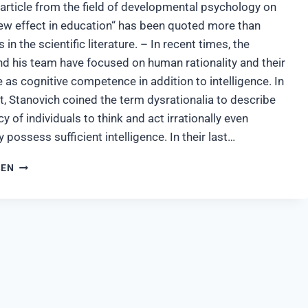
 article from the field of developmental psychology on
ew effect in education“ has been quoted more than
 in the scientific literature. – In recent times, the
nd his team have focused on human rationality and their
e as cognitive competence in addition to intelligence. In
t, Stanovich coined the term dysrationalia to describe
y of individuals to think and act irrationally even
 possess sufficient intelligence. In their last…
THE
SEN
VIRUS
OF
MYSIDE
BIAS
IS
SPREADING
AMONG
COGNITIVE
ELITES