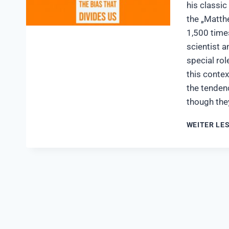
his classic
the „Matth
1,500 times
scientist a
special rol
this contex
the tendenc
though they
WEITER LE