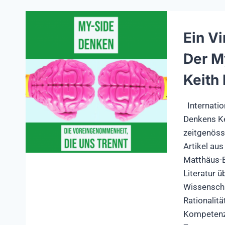
Ein Vi
Der M
Keith 
Internatio
Denkens Ke
zeitgenöss
Artikel au
Matthäus-E
Literatur ü
Wissenscha
Rationalitä
Kompetenz 