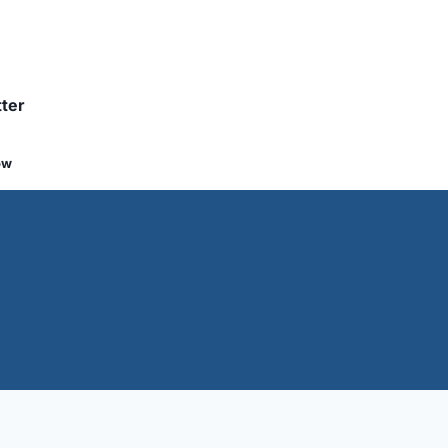
ter
ow