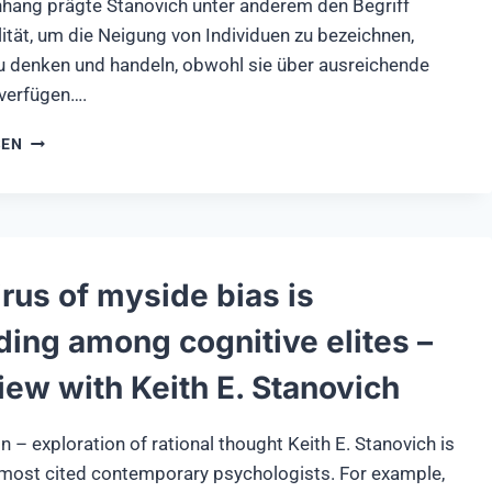
ng prägte Stanovich unter anderem den Begriff
ität, um die Neigung von Individuen zu bezeichnen,
 zu denken und handeln, obwohl sie über ausreichende
 verfügen….
EIN
SEN
VIRUS
HAT
UNSERE
ELITEN
IM
GRIFF:
rus of myside bias is
DER
MYSIDE-
ding among cognitive elites –
BIAS
–
iew with Keith E. Stanovich
INTERVIEW
MIT
KEITH
n – exploration of rational thought Keith E. Stanovich is
E.
 most cited contemporary psychologists. For example,
STANOVICH