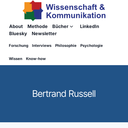
Zum
Inhalt
springen
About
Methode
Bücher
LinkedIn
Untermenü
Bluesky
Newsletter
umschalten
Forschung
Interviews
Philosophie
Psychologie
Wissen
Know-how
Bertrand Russell