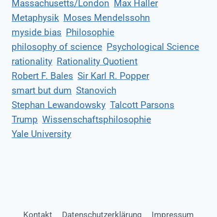
Massachusetts/London
Max Haller
Metaphysik
Moses Mendelssohn
myside bias
Philosophie
philosophy of science
Psychological Science
rationality
Rationality Quotient
Robert F. Bales
Sir Karl R. Popper
smart but dum
Stanovich
Stephan Lewandowsky
Talcott Parsons
Trump
Wissenschaftsphilosophie
Yale University
Kontakt
Datenschutzerklärung
Impressum