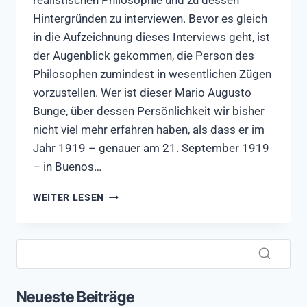
realistischen Philosophie und zu dessen
Hintergründen zu interviewen. Bevor es gleich
in die Aufzeichnung dieses Interviews geht, ist
der Augenblick gekommen, die Person des
Philosophen zumindest in wesentlichen Zügen
vorzustellen. Wer ist dieser Mario Augusto
Bunge, über dessen Persönlichkeit wir bisher
nicht viel mehr erfahren haben, als dass er im
Jahr 1919 – genauer am 21. September 1919
– in Buenos…
MARIO
WEITER LESEN
BUNGE
IM
INTERVIEW
–
DIE
GANZ
Neueste Beiträge
GROSSEN F