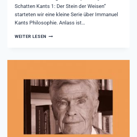
Schatten Kants 1: Der Stein der Weisen“
starteten wir eine kleine Serie über Immanuel
Kants Philosophie. Anlass ist…
IM
WEITER LESEN
SCHATTEN
KANTS
–
TEIL
2:
“DER
MANDARIN
VON
KÖNIGSBERG“