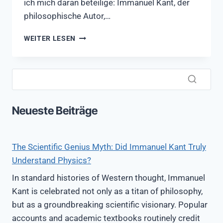
ich mich daran beteilige: Immanuel Kant, der
philosophische Autor,…
IM
WEITER LESEN
SCHATTEN
KANTS
1:
DER
STEIN
DER
Neueste Beiträge
WEISEN
The Scientific Genius Myth: Did Immanuel Kant Truly
Understand Physics?
In standard histories of Western thought, Immanuel
Kant is celebrated not only as a titan of philosophy,
but as a groundbreaking scientific visionary. Popular
accounts and academic textbooks routinely credit