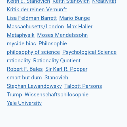
Keith E. Stanovich
Keith Stanovich
Kreativität
Kritik der reinen Vernunft
Lisa Feldman Barrett
Mario Bunge
Massachusetts/London
Max Haller
Metaphysik
Moses Mendelssohn
myside bias
Philosophie
philosophy of science
Psychological Science
rationality
Rationality Quotient
Robert F. Bales
Sir Karl R. Popper
smart but dum
Stanovich
Stephan Lewandowsky
Talcott Parsons
Trump
Wissenschaftsphilosophie
Yale University