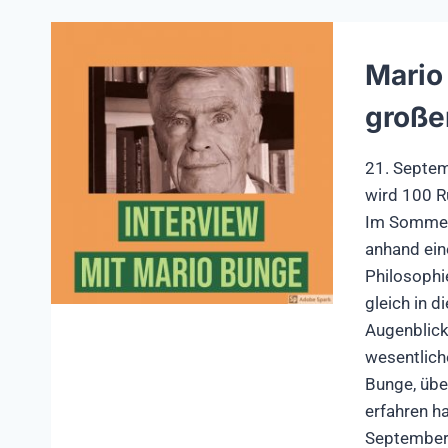
Mario
große
21. Septem
wird 100 R
Im Sommer 
anhand ein
Philosophi
gleich in d
Augenblick
wesentlich
Bunge, über
erfahren h
September