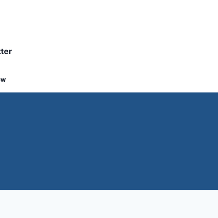
ter
ow