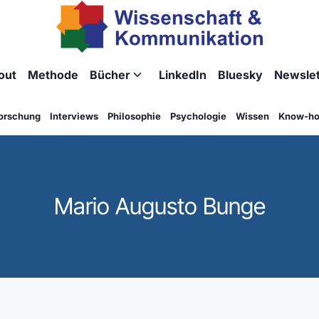
out
Methode
Bücher
LinkedIn
Bluesky
Newslet
Untermenü
umschalten
orschung
Interviews
Philosophie
Psychologie
Wissen
Know-h
Mario Augusto Bunge