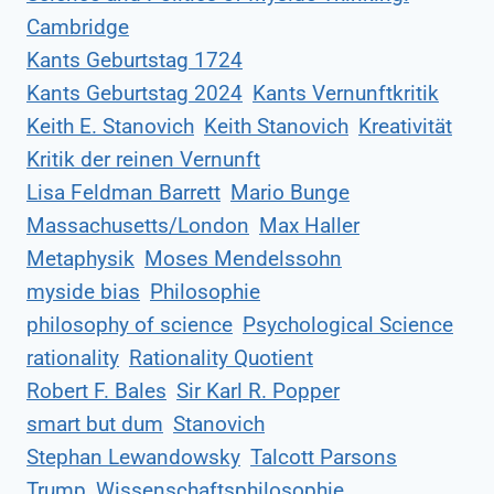
Cambridge
Kants Geburtstag 1724
Kants Geburtstag 2024
Kants Vernunftkritik
Keith E. Stanovich
Keith Stanovich
Kreativität
Kritik der reinen Vernunft
Lisa Feldman Barrett
Mario Bunge
Massachusetts/London
Max Haller
Metaphysik
Moses Mendelssohn
myside bias
Philosophie
philosophy of science
Psychological Science
rationality
Rationality Quotient
Robert F. Bales
Sir Karl R. Popper
smart but dum
Stanovich
Stephan Lewandowsky
Talcott Parsons
Trump
Wissenschaftsphilosophie