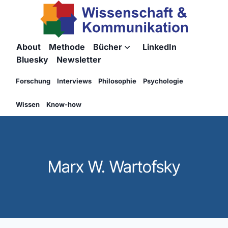
Zum
Inhalt
springen
About
Methode
Bücher
LinkedIn
Untermenü
Bluesky
Newsletter
umschalten
Forschung
Interviews
Philosophie
Psychologie
Wissen
Know-how
Marx W. Wartofsky