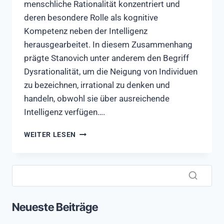
menschliche Rationalität konzentriert und
deren besondere Rolle als kognitive
Kompetenz neben der Intelligenz
herausgearbeitet. In diesem Zusammenhang
prägte Stanovich unter anderem den Begriff
Dysrationalität, um die Neigung von Individuen
zu bezeichnen, irrational zu denken und
handeln, obwohl sie über ausreichende
Intelligenz verfügen….
EIN
WEITER LESEN
VIRUS
HAT
UNSERE
ELITEN
IM
GRIFF:
Neueste Beiträge
DER
MYSIDE-