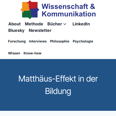
Zum
Inhalt
springen
About
Methode
Bücher
LinkedIn
Untermenü
Bluesky
Newsletter
umschalten
Forschung
Interviews
Philosophie
Psychologie
Wissen
Know-how
Matthäus-Effekt in der
Bildung