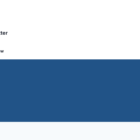
ter
ow