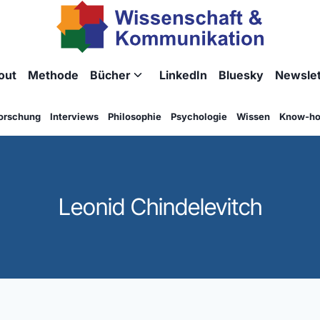
out
Methode
Bücher
LinkedIn
Bluesky
Newslet
Untermenü
umschalten
orschung
Interviews
Philosophie
Psychologie
Wissen
Know-h
Leonid Chindelevitch