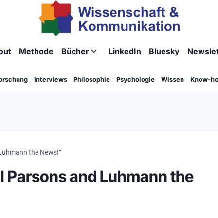
out
Methode
Bücher
LinkedIn
Bluesky
Newslet
Untermenü
umschalten
orschung
Interviews
Philosophie
Psychologie
Wissen
Know-h
nd Luhmann the News!“
tell Parsons and Luhmann the