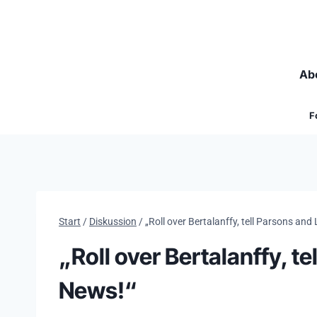
Zum
Inhalt
springen
Ab
F
Start
/
Diskussion
/
„Roll over Bertalanffy, tell Parsons a
„Roll over Bertalanffy, 
News!“