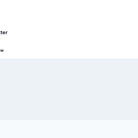
ter
ow