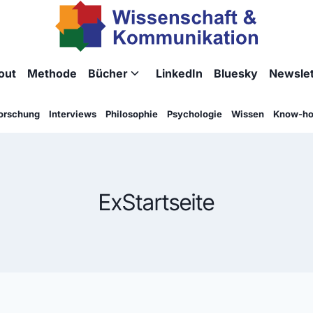
out
Methode
Bücher
LinkedIn
Bluesky
Newslet
Untermenü
umschalten
orschung
Interviews
Philosophie
Psychologie
Wissen
Know-h
ExStartseite